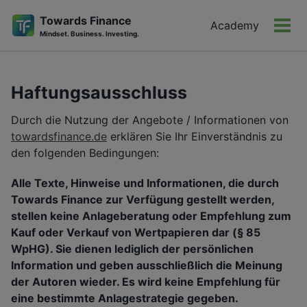
Towards Finance
Academy
Men
Mindset. Business. Investing.
ein-
Skip
Skip
Skip
to
to
to
Haftungsausschluss
primary
content
footer
navigation
Durch die Nutzung der Angebote / Informationen von
towardsfinance.de
erklären Sie Ihr Einverständnis zu
den folgenden Bedingungen:
Alle Texte, Hinweise und Informationen, die durch
Towards Finance zur Verfügung gestellt werden,
stellen keine Anlageberatung oder Empfehlung zum
Kauf oder Verkauf von Wertpapieren dar (§ 85
WpHG). Sie dienen lediglich der persönlichen
Information und geben ausschließlich die Meinung
der Autoren wieder. Es wird keine Empfehlung für
eine bestimmte Anlagestrategie gegeben.